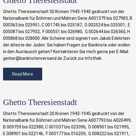
Ghetto Theresienstadt
Ghetto Theresienstadt 50 Kronen 1943-1945 gedruckt von der
Nationalbank für Böhmen und Mähren Serie A001379 bis 027983, B
000363 bis 025951, C 001745 bis 025187, D 002524 bis 025501, E
005087 bis 027932, F 000551 bis 026980, G 002644 bis 026360, H
000868 bis 028000. Alle Scheine sind signiert von Jakob Edelstein
der älteste der Juden. Sie haben Fragen zur Banknote oder wollen
in den Austausch gehen? Kontaktieren Sie mich gerne per E-Mail:
gerber@banknotenversand.de Zurück zur Infothek
Read More
Ghetto Theresienstadt
Ghetto Theresienstadt 20 Kronen 1943-1945 gedruckt von der
Nationalbank für Böhmen und Mähren Serie A007793 bis A020499,
B 009759 bis 022980, C 001037 bis 023396, D 008901 bis 021995,
E 008901 bis 022146, F 005177 bis 016259, G 008222 bis 021911,