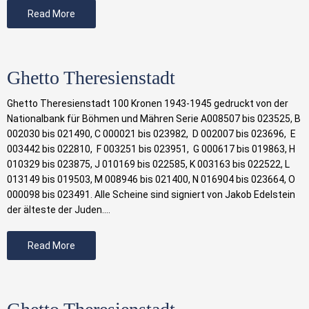
Read More
Ghetto Theresienstadt
Ghetto Theresienstadt 100 Kronen 1943-1945 gedruckt von der
Nationalbank für Böhmen und Mähren Serie A008507 bis 023525, B
002030 bis 021490, C 000021 bis 023982, D 002007 bis 023696, E
003442 bis 022810, F 003251 bis 023951, G 000617 bis 019863, H
010329 bis 023875, J 010169 bis 022585, K 003163 bis 022522, L
013149 bis 019503, M 008946 bis 021400, N 016904 bis 023664, O
000098 bis 023491. Alle Scheine sind signiert von Jakob Edelstein
der älteste der Juden.…
Read More